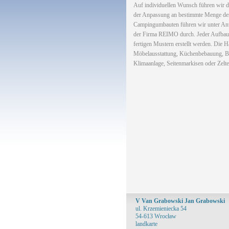
Auf individuellen Wunsch führen wir 
der Anpassung an bestimmte Menge de
Campingumbauten führen wir unter An
der Firma REIMO durch. Jeder Aufbau
fertigen Mustern erstellt werden. Die H
Möbelausstattung, Küchenbebauung, Bad
Klimaanlage, Seitenmarkisen oder Zelte,
V Van Grabowski Jan Grabowski
ul. Krzemieniecka 54
54-613 Wrocław
landkarte