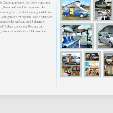
die Campingumbauten der Lieferwagen mit
r „Bewohner“ des Fahrzeugs aus. Die
wendung der Teile der Campingausstattung
 kann gemäß dem eigenen Projekt oder nach
auptteile des Aufbaus sind Polstererei,
, Toilette, zusätzliche Heizung und
 Sitze und Schlafplätze, Elektrozubehör.