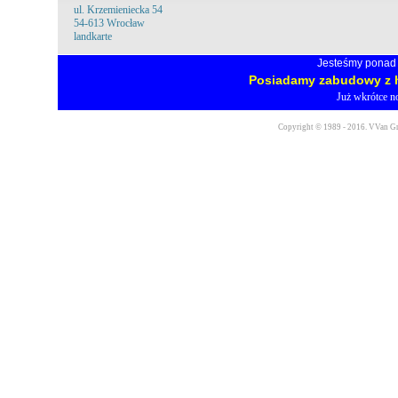
ul. Krzemieniecka 54
54-613 Wrocław
landkarte
Jesteśmy ponad 
Posiadamy zabudowy z h
Już wkrótce no
Copyright © 1989 - 2016. VVan Gr